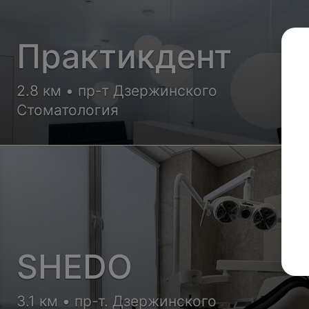
Практикдент
2.8 км • пр-т Дзержинского
Стоматология
SHEDO
3.1 км • пр-т. Дзержинского