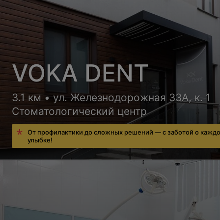
VOKA DENT
3.1 км • ул. Железнодорожная 33А, к. 1
Стоматологический центр
От профилактики до сложных решений — с заботой о кажд
улыбке!