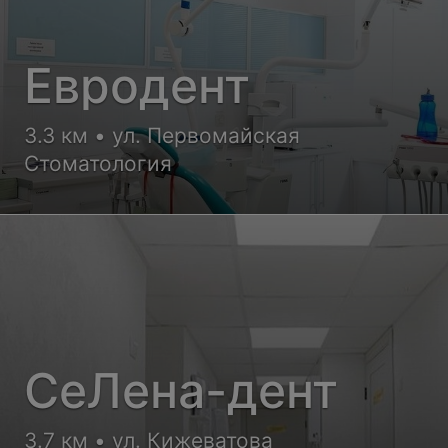
Евродент
3.3 км • ул. Первомайская
Стоматология
СеЛена-дент
3.7 км • ул. Кижеватова