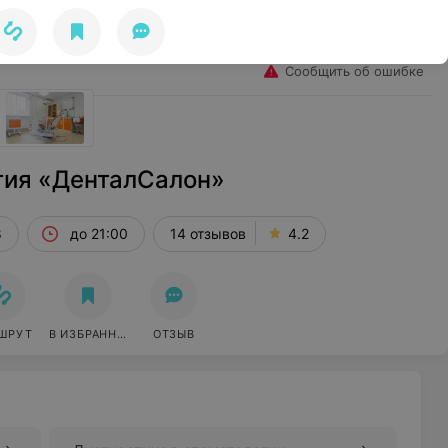
Избранное
Войти
Сообщить об ошибке
гия «ДенталСалон»
8
до 21:00
14 отзывов
4.2
ШРУТ
В ИЗБРАННОЕ
ОТЗЫВ