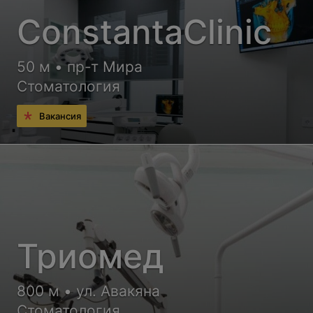
ConstantaClinic
50 м • пр-т Мира
Стоматология
Вакансия
Триомед
800 м • ул. Авакяна
Стоматология