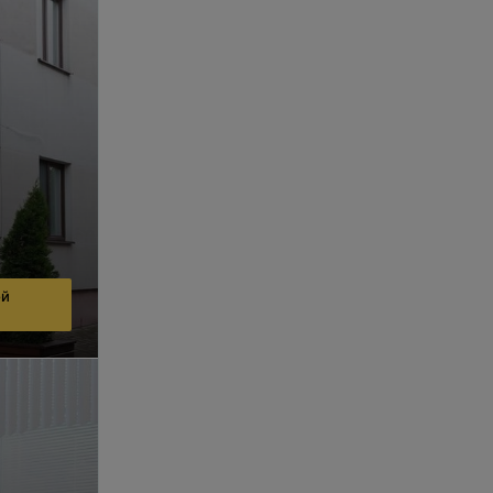
Акции и скидки на услуги, наличие п
Выгодное месторасположение, есть с
«ДенталСалон» — квалифицированная с
Обращаем ваше внимание, что обязате
медицинские услуги могут иметь проти
ой