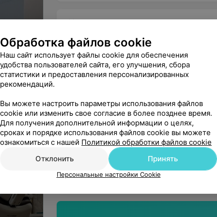
американского производства
проводить процедуры без бо
Цены
используют материалы от в
расходники, а инструменты 
Обработка файлов cookie
Металлические
Прозрачные
брекеты (верхняя
керамические
Наш сайт использует файлы cookie для обеспечения
Современные методики
и нижняя
брекеты (верхняя
удобства пользователей сайта, его улучшения, сбора
челюсти)
и нижняя
статистики и предоставления персонализированных
Доктора практикуют новые т
челюсти)
рекомендаций.
которые помогают достигать 
каждому пациенту индивиду
Вы можете настроить параметры использования файлов
Цена по запросу
Цена по запросу
cookie или изменить свое согласие в более позднее время.
Для получения дополнительной информации о целях,
сроках и порядке использования файлов cookie вы можете
«ДенталСалон» — это ортодонтический ц
ознакомиться с нашей
Политикой обработки файлов cookie
стоматологических услуг. Здесь осущес
Минск, ул. Аэродромная, 28
Отклонить
Принять
аномалий.
Ортодонтический штат включа
различные методы и подходы к исправл
Персональные настройки Cookie
ДО 21:00
МАРШРУТ
важные врачебные консилиумы по сложн
принимаются коллегиальные решения. Ц
операциям, лечение прикуса с использо
конструкций брекетов. После ортодонти