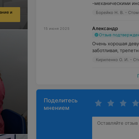
-механическими инст
ание и
Борейко Н. В. - Сто
Александр
15 июня 2025
Отзыв подтвержде
Очень хорошая деву
заботливая, трепетн
Кириленко О. И. - С
Поделитесь
мнением