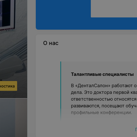
О нас
Талантливые специалисты
В «ДенталСалон» работают 
ностика
дела. Это доктора первой к
ответственностью относятся
развиваются, посещают обу
профильные конференции.
Современное оборудование
В стоматологии установлено